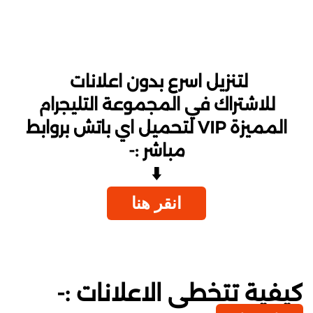
لتنزيل اسرع بدون اعلانات
للاشتراك في المجموعة التليجرام
المميزة VIP لتحميل اي باتش بروابط
مباشر :-
⬇️
انقر هنا
كيفية تتخطى الاعلانات :-