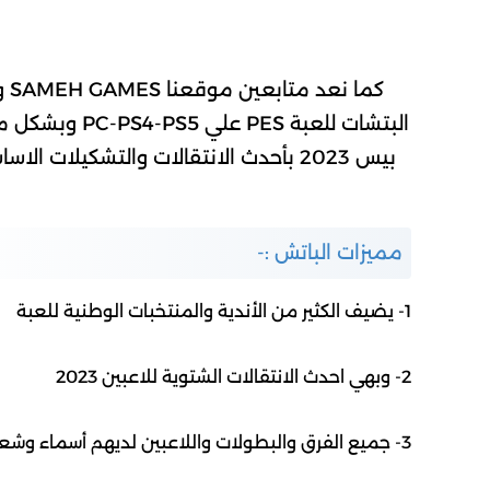
البتشات للعبة PES علي PC-PS4-PS5 وبشكل مجاني واليوم جيئت لكم
بيس 2023 بأحدث الانتقالات والتشكيلات الاساسية والاضافات الجديدة بمميزات خرافيه
مميزات الباتش :-
1- يضيف الكثير من الأندية والمنتخبات الوطنية للعبة
2- وبهي احدث الانتقالات الشتوية للاعبين 2023
3- جميع الفرق والبطولات واللاعبين لديهم أسماء وشعارات حقيقية