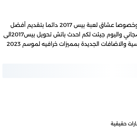
كما نعد متابعين موقعنا SAMEH GAMES وخصوصا عشاق لعبة بيس 2017 دائما بتقديم أفضل
احدث باتش تحويل بيس2017الى
لموسم 2023