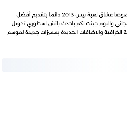
كما نعد متابعين موقعنا SAMEH GAMES وخصوصا عشاق لعبة بيس 2013 دائما بتقديم أفضل
PES علي PC-PS4-PS5 وبشكل مجاني واليوم جيئت لكم باحدث باتش اسطوري تحويل
الانتقالات الشتوية الخرافية والاضافات الجديدة بمميزات جديدة لموسم