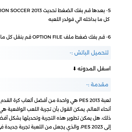
5- بعدها قم بفك الضغط تحديث PRO EVOLUTION SOCCER 2013 قم بنقل
كل ما بداخله الي فولدر اللعبه
6- قم بفك ضغط ملف OPTION FILE قم بنقل كل ما بداخله الي DOCUMENTS
لتحميل الباتش :-
اسفل المدونه ⬇️
مقدمة :-
لعبة PES 2013 هي واحدة من أفضل ألعاب كرة
أنحاء العالم. يمكن القول بأن تجربة اللعب الواقعية ه